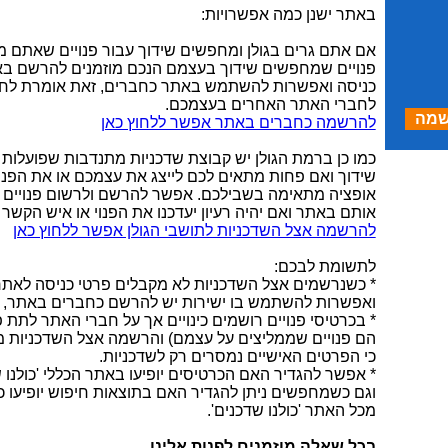
באתר ישנן כמה אפשרויות:
אם אתם גרים בגולן ומחפשים שידוך עבור פנויים שאתם מ
פנויים שמחפשים שידוך בעצמם הנכם מוזמנים להרשם בא
כניסה ואפשרות להשתמש באתר כחברים, זאת אומרת לחפש
לחברי האתר האחרים בעצמכם.
שמה
להרשמה כחברים באתר אפשר ללחוץ כאן
כמו כן ברמת הגולן יש קבוצת שדכניות מתנדבות שפועלות על
שידוך ואם פחות מתאים לכם לייצג את עצמכם או את הפנוי
אופציה מתאימה בשבילכם. אפשר להרשם ולרשום פנויים שג
אותם באתר ואם יהיה רעיון יעדכנו את הפנוי או איש הקשר 
להרשמה אצל השדכניות לתושבי הגולן אפשר ללחוץ כאן
לתשומת לבכם:
* כשנרשמים אצל השדכניות לא מקבלים פרטי כניסה לאתר
ואפשרות להשתמש בו ישירות יש להרשם כחברים באתר, כ
* בכרטיסי פנויים רושמים כינויים אך על חברי האתר לתת 
הם פנויים שממליצים על עצמם) והרשמה אצל השדכניות מ
כי הפרטים האישיים נמסרים רק לשדכניות.
* אפשר להגדיר האם הכרטיסים יופיעו באתר הכללי 'כולנו ש
וגם כשמחפשים ניתן להגדיר האם בתוצאות חיפוש יופיעו כר
מכל האתר 'כולנו שדכנים'.
בכל שאלה מוזמנים לפנות אלינו.