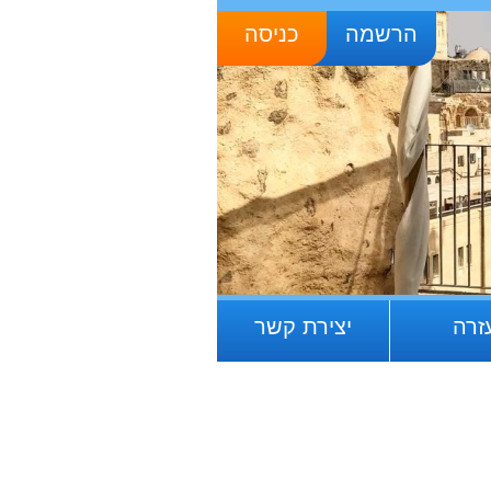
הרשמה
כניסה
זרה
יצירת קשר