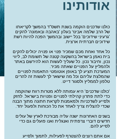
אודותינו
כולנו שדכנים הוקמה בשנת תשס
"
ד בהמשך לקריאתו
של הרב שלמה אבינר בעלון
'
באהבה ובאמונה
'
להקים
'
גרעיני שידוכים
'
בכל יישוב ובהמשך הפכה להיות רשת
שידוכים חברתית ארצית
.
כל אחד ואחת מכם שמכיר פנוי או פנויה יכולים להקים
בית נאמן בישראל בהשקעה קטנה של תשומת לב, ליווי
נכון, וחיבור נכון. כל שעליך לעשות הוא להירשם באתר
ולהמליץ על הפנויים שאתה מכיר
.
המערכת תציע לך באופן אוטומטי התאמות לפנויים
שהמלצת עליהם וכל מה שישאר לך לעשות זה להרים
טלפון לממליץ ולסגור דייט
.
'
כולנו שדכנים
'
היא עמותה ללא מטרות רווח שהוקמה
כדי לתת פתרון קהילתי לפנויים ופנויות בישראל. לחזק
ולסייע לשדכניות ולמאמנות לקראת חתונה מתוך הבנה
שכדי להצליח צריך לאחד את כל הכוחות ולפעול יחד
.
בשנים האחרונות ישנה עליה מבורכת לארץ של עולים
חדשים דוברי צרפתית ואנגלית ואנו פועלים גם כדי
לסייע להם
.
אם אתם רוצים להצטרף לפעילות, לתמוך ולסייע